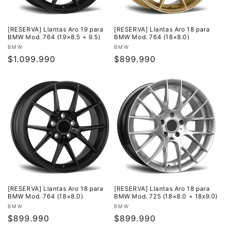
[RESERVA] Llantas Aro 19 para
[RESERVA] Llantas Aro 18 para
BMW Mod. 764 (19×8.5 + 9.5)
BMW Mod. 764 (18×8.0)
Proveedor:
Proveedor:
BMW
BMW
Precio
$1.099.990
Precio
$899.990
habitual
habitual
[RESERVA] Llantas Aro 18 para
[RESERVA] Llantas Aro 18 para
BMW Mod. 764 (18×8.0)
BMW Mod. 725 (18×8.0 + 18x9.0)
Proveedor:
Proveedor:
BMW
BMW
Precio
$899.990
Precio
$899.990