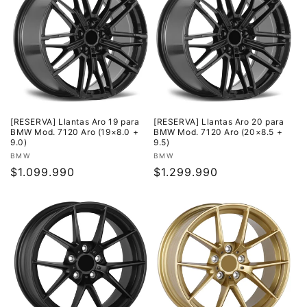
[RESERVA] Llantas Aro 19 para
[RESERVA] Llantas Aro 20 para
BMW Mod. 7120 Aro (19×8.0 +
BMW Mod. 7120 Aro (20×8.5 +
9.0)
9.5)
Proveedor:
Proveedor:
BMW
BMW
Precio
$1.099.990
Precio
$1.299.990
habitual
habitual