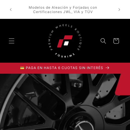
Ir
directamente
Modelos de Aleación y Forjadas con
al contenido
Certificaciones JWL, VIA y TÜV
Carrito
💳 PAGA EN HASTA 6 CUOTAS SIN INTERÉS