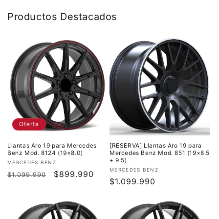
Productos Destacados
Oferta
Llantas Aro 19 para Mercedes
[RESERVA] Llantas Aro 19 para
Benz Mod. 8124 (19×8.0)
Mercedes Benz Mod. 851 (19×8.5
+ 9.5)
Proveedor:
MERCEDES BENZ
Proveedor:
MERCEDES BENZ
Precio
Precio
$899.990
$1.099.990
Precio
$1.099.990
habitual
de
habitual
oferta