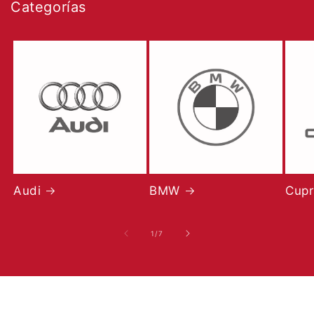
Categorías
Audi
BMW
Cupr
de
1
/
7